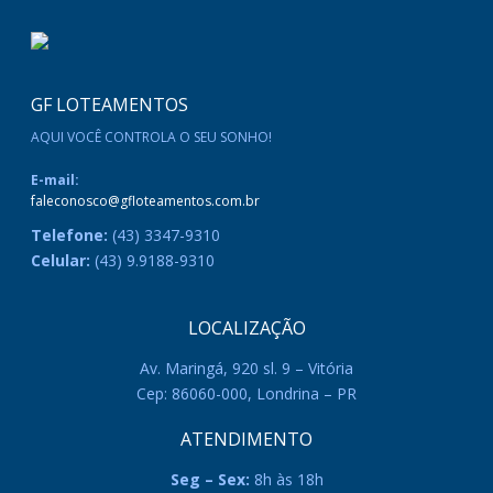
b
er
s
e
l
e
o
A
n
o
p
g
GF LOTEAMENTOS
k
p
er
AQUI VOCÊ CONTROLA O SEU SONHO!
E-mail:
faleconosco@gfloteamentos.com.br
Telefone:
(43) 3347-9310
Celular:
(43) 9.9188-9310
LOCALIZAÇÃO
Av. Maringá, 920 sl. 9 – Vitória
Cep: 86060-000, Londrina – PR
ATENDIMENTO
Seg – Sex:
8h às 18h