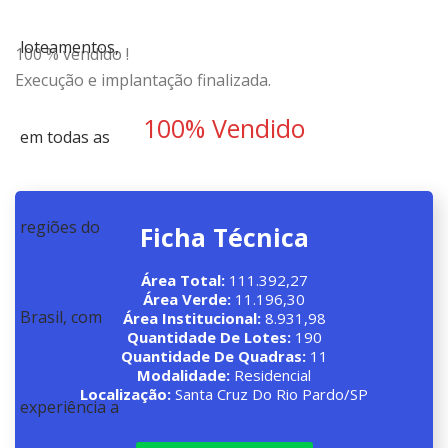
100 % vendido !
Execução e implantação finalizada.
100% Vendido
Ficha Técnica
Área Total:
111.392,27
Área Verde:
11.196,30
Área Institucional:
8.931,98
Quantidade De Lotes:
190
Quantidade De Quadras:
11
Modalidade:
Residencial
Localização:
Santa Cruz Do Rio Pardo/SP