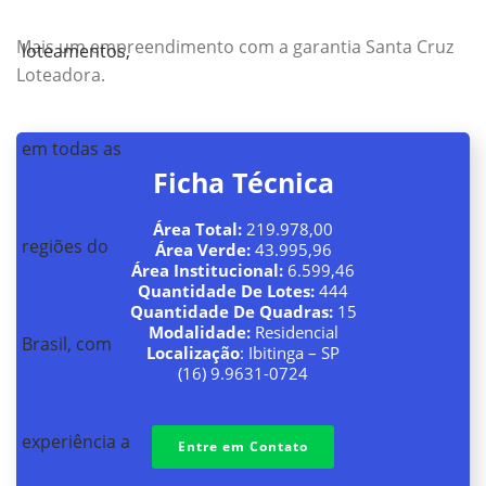
Mais um empreendimento com a garantia Santa Cruz
Loteadora.
Ficha Técnica
Área Total:
219.978,00
Área Verde:
43.995,96
Área Institucional:
6.599,46
Quantidade De Lotes:
444
Quantidade De Quadras:
15
Modalidade:
Residencial
Localização
: Ibitinga – SP
(16) 9.9631-0724
Entre em Contato