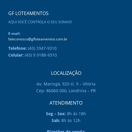
o
p
g
GF LOTEAMENTOS
o
p
er
AQUI VOCÊ CONTROLA O SEU SONHO!
k
E-mail:
faleconosco@gfloteamentos.com.br
Telefone:
(43) 3347-9310
Celular:
(43) 9.9188-9310
LOCALIZAÇÃO
Av. Maringá, 920 sl. 9 – Vitória
Cep: 86060-000, Londrina – PR
ATENDIMENTO
Seg – Sex:
8h às 18h
Sab:
8h às 12h
Plantões de venda: