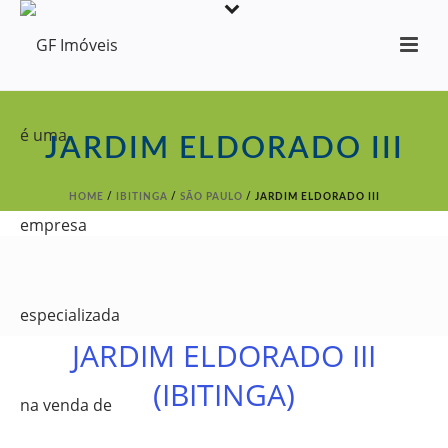
JARDIM ELDORADO III
HOME
/
IBITINGA
/
SÃO PAULO
/
JARDIM ELDORADO III
JARDIM ELDORADO III
(IBITINGA)