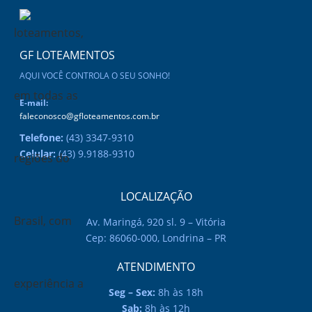
o
p
g
o
p
er
k
GF LOTEAMENTOS
AQUI VOCÊ CONTROLA O SEU SONHO!
E-mail:
faleconosco@gfloteamentos.com.br
Telefone:
(43) 3347-9310
Celular:
(43) 9.9188-9310
LOCALIZAÇÃO
Av. Maringá, 920 sl. 9 – Vitória
Cep: 86060-000, Londrina – PR
ATENDIMENTO
Seg – Sex:
8h às 18h
Sab:
8h às 12h