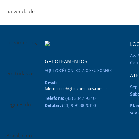
LOC
Av. 
GF LOTEAMENTOS
Cep:
AQUI VOCÊ CONTROLA O SEU SONHO!
AT
E-mail:
Seg 
faleconosco@gfloteamentos.com.br
Sab:
Telefone:
(43) 3347-9310
Celular:
(43) 9.9188-9310
Pla
seg 