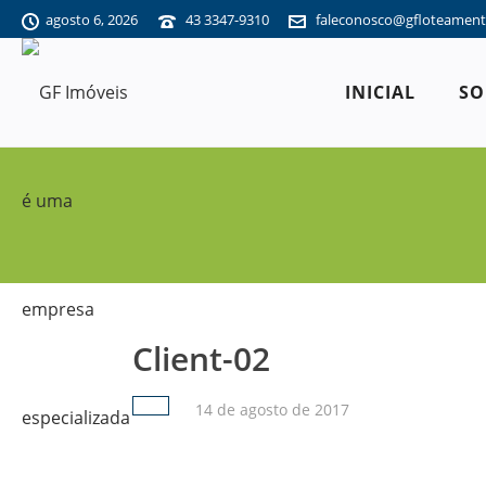
agosto 6, 2026
43 3347-9310
faleconosco@gfloteament
INICIAL
SO
Client-02
14 de agosto de 2017